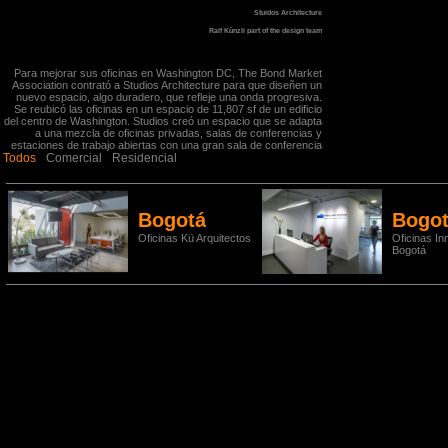
Stuidos Architecture
Ralf Künzli part of the design team
Para mejorar sus oficinas en Washington DC, The Bond Market
Association contrató a Studios Architecture para que diseñen un
nuevo espacio, algo duradero, que refleje una onda progresiva.
Se reubicó las oficinas en un espacio de 11,807 sf de un edificio
del centro de Washington. Studios creó un espacio que se adapta
a una mezcla de oficinas privadas, salas de conferencias y
estaciones de trabajo abiertas con una gran sala de conferencia
Todos
audiovisual. El proyecto se realizó con un presupuesto de $
Comercial
Residencial
650.000 en un plazo de 10 meses.
Bogotá
Bogo
Oficinas Kü Arquitectos
Oficinas Inm
Bogotá