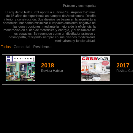
Práctico y cosmopolita
El arquitecto Ralf Künzli aporta a su firma “Kü Arquitectos” mas
de 15 años de experiencia en campos de Arquitectura, Diseño
interior y construcción. Sus diseños se basan en la arquitectura
sostenible, buscando minimizar el impacto ambiental negativo de
las construcciones, mediante la mejora de la eficiencia, la
moderación en el uso de materiales y energía, y el desarrollo de
los espacios. Se reconoce como un diseñador práctico y
cosmopolita, reflejando siempre en sus diseños modernidad,
minimalismo y funcionalidad.
Todos
Comercial
Residencial
2018
2017
Revista Habitar
Revista Ca