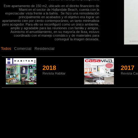
Este apartamento de 150 m2, ubicado en el distrito financiero de
Miami en el sector de Hallandale Beach, cuenta con la
espectacular vista frente a la bahía. Se hizo una remodelación
principalmente en acabados y el objetivo era lograr un
apartamento cien por ciento contemporáneo, un tanto minimalista
pero acogedor. Para ello se reconfiguró como un único ambiente,
amplio y agradable para las reuniones con familia y amigos.
Asimismo el amueblamiento, en su mayoría de Ikea, estuvo
coordinado con el manejo cromático y de materiales para
conseguir la imagen deseada.
Todos
Comercial
Residencial
2018
2017
Revista Habitar
Revista Ca