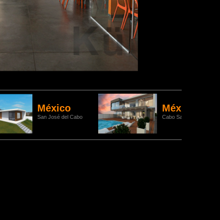
México
México
San José del Cabo
Cabo San Lucas